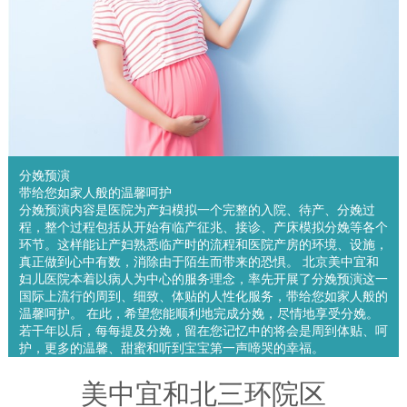
分娩预演
带给您如家人般的温馨呵护
分娩预演内容是医院为产妇模拟一个完整的入院、待产、分娩过
程，整个过程包括从开始有临产征兆、接诊、产床模拟分娩等各个
环节。这样能让产妇熟悉临产时的流程和医院产房的环境、设施，
真正做到心中有数，消除由于陌生而带来的恐惧。 北京美中宜和
妇儿医院本着以病人为中心的服务理念，率先开展了分娩预演这一
国际上流行的周到、细致、体贴的人性化服务，带给您如家人般的
温馨呵护。 在此，希望您能顺利地完成分娩，尽情地享受分娩。
若干年以后，每每提及分娩，留在您记忆中的将会是周到体贴、呵
护，更多的温馨、甜蜜和听到宝宝第一声啼哭的幸福。
美中宜和北三环院区