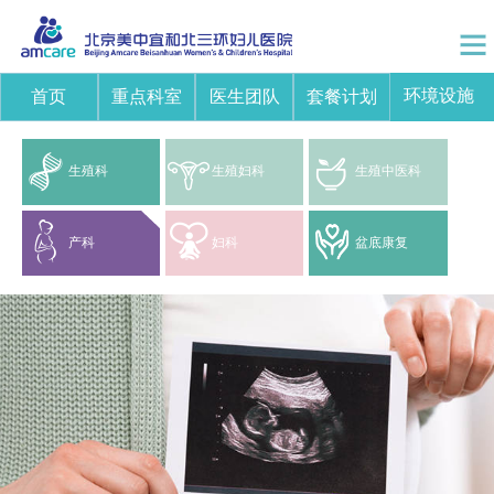
环境设施
首页
重点科室
医生团队
套餐计划
生殖科
生殖妇科
生殖中医科
产科
妇科
盆底康复