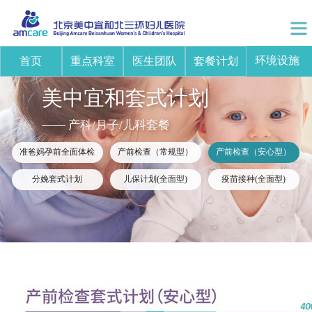
环境设施
首页
重点科室
医生团队
套餐计划
美中宜和套式计划
—— 产科/月子/儿科套餐
准爸妈孕前全面体检
产前检查（常规型）
产前检查（安心型）
分娩套式计划
儿保计划(全面型)
疫苗接种(全面型)