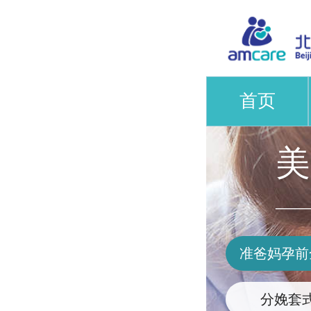
首页
美
——
准爸妈孕前
分娩套