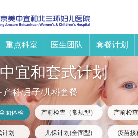
重点科室
医生团队
套餐计划
中宜和套式计划
 产科/月子/儿科套餐
全面体检
产前检查（常规型）
产前检
式计划
儿保计划(全面型)
疫苗接